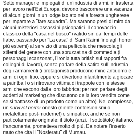
Sette manager e impiegati di un'industria di armi, in trasferta
per lavoro nell'Est Europa, devono trascorrere una vacanza
di alcuni giorni in un lodge isolato nella foresta ungherese
per imparare a "fare squadra". Ma saranno presi di mira da
alcuni misteriosi assassini psicopatici. Il canovaccio
classico della "casa nel bosco" (valido sin dai tempi delle
fiabe, passando per "La casa" di Sam Raimi fino agli horror
più estremi) al servizio di una pellicola che mescola gli
stilemi del genere con una spruzzatina di commedia (i
personaggi scanzonati, l'ironia tutta british sui rapporti fra
colleghi di lavoro), senza parlare della satira sull'industria
degli armamenti (i protagonisti producono mine antiuomo e
armi di ogni tipo, eppure si divertono infantilmente a giocare
a paintball o si ritrovano vittima di trappole con le stesse
armi che escono dalla loro fabbrica; per non parlare degli
addetti al marketing che discutono della loro vendita come
se si trattasse di un prodotto come un altro). Nel complesso,
un
survival horror
onesto (niente contorsionismi o
metaletture post-moderne!) e simpatico, anche se non
particolarmente originale: il titolo (anzi, il sottotitolo) italiano,
francamente, prometteva molto di più. Da notare l'inserto
muto che cita il "Nosferatu" di Murnau.