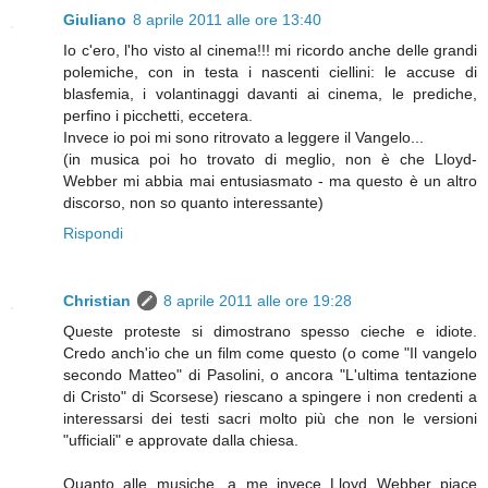
Giuliano
8 aprile 2011 alle ore 13:40
Io c'ero, l'ho visto al cinema!!! mi ricordo anche delle grandi
polemiche, con in testa i nascenti ciellini: le accuse di
blasfemia, i volantinaggi davanti ai cinema, le prediche,
perfino i picchetti, eccetera.
Invece io poi mi sono ritrovato a leggere il Vangelo...
(in musica poi ho trovato di meglio, non è che Lloyd-
Webber mi abbia mai entusiasmato - ma questo è un altro
discorso, non so quanto interessante)
Rispondi
Christian
8 aprile 2011 alle ore 19:28
Queste proteste si dimostrano spesso cieche e idiote.
Credo anch'io che un film come questo (o come "Il vangelo
secondo Matteo" di Pasolini, o ancora "L'ultima tentazione
di Cristo" di Scorsese) riescano a spingere i non credenti a
interessarsi dei testi sacri molto più che non le versioni
"ufficiali" e approvate dalla chiesa.
Quanto alle musiche, a me invece Lloyd Webber piace