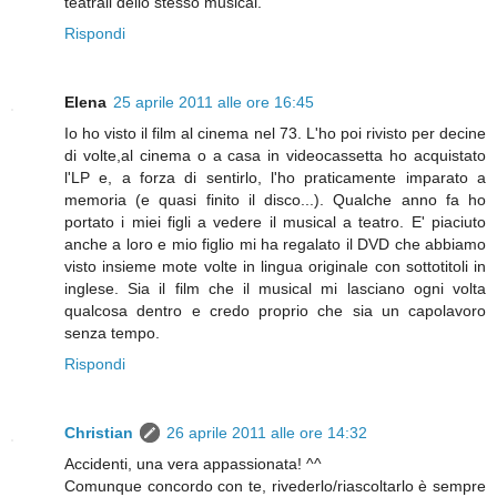
teatrali dello stesso musical.
Rispondi
Elena
25 aprile 2011 alle ore 16:45
Io ho visto il film al cinema nel 73. L'ho poi rivisto per decine
di volte,al cinema o a casa in videocassetta ho acquistato
l'LP e, a forza di sentirlo, l'ho praticamente imparato a
memoria (e quasi finito il disco...). Qualche anno fa ho
portato i miei figli a vedere il musical a teatro. E' piaciuto
anche a loro e mio figlio mi ha regalato il DVD che abbiamo
visto insieme mote volte in lingua originale con sottotitoli in
inglese. Sia il film che il musical mi lasciano ogni volta
qualcosa dentro e credo proprio che sia un capolavoro
senza tempo.
Rispondi
Christian
26 aprile 2011 alle ore 14:32
Accidenti, una vera appassionata! ^^
Comunque concordo con te, rivederlo/riascoltarlo è sempre