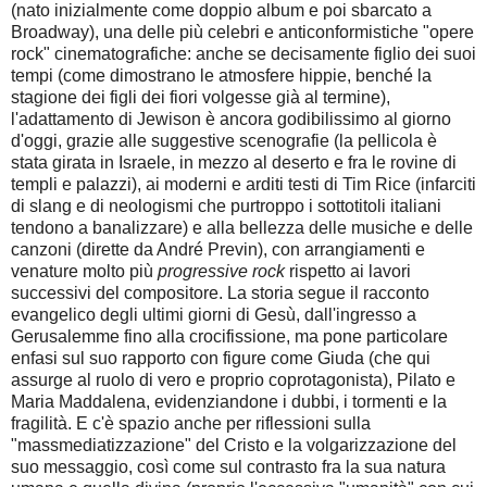
(nato inizialmente come doppio album e poi sbarcato a
Broadway), una delle più celebri e anticonformistiche "opere
rock" cinematografiche: anche se decisamente figlio dei suoi
tempi (come dimostrano le atmosfere hippie, benché la
stagione dei figli dei fiori volgesse già al termine),
l'adattamento di Jewison è ancora godibilissimo al giorno
d'oggi, grazie alle suggestive scenografie (la pellicola è
stata girata in Israele, in mezzo al deserto e fra le rovine di
templi e palazzi), ai moderni e arditi testi di Tim Rice (infarciti
di slang e di neologismi che purtroppo i sottotitoli italiani
tendono a banalizzare) e alla bellezza delle musiche e delle
canzoni (dirette da André Previn), con arrangiamenti e
venature molto più
progressive rock
rispetto ai lavori
successivi del compositore. La storia segue il racconto
evangelico degli ultimi giorni di Gesù, dall'ingresso a
Gerusalemme fino alla crocifissione, ma pone particolare
enfasi sul suo rapporto con figure come Giuda (che qui
assurge al ruolo di vero e proprio coprotagonista), Pilato e
Maria Maddalena, evidenziandone i dubbi, i tormenti e la
fragilità. E c'è spazio anche per riflessioni sulla
"massmediatizzazione" del Cristo e la volgarizzazione del
suo messaggio, così come sul contrasto fra la sua natura