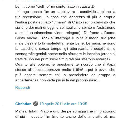
beh... come "ciellino" mi sento tirato in causa :D
..ritengo questo film un capolavoro e condivido appieno la
tua recensione. La cosa che apprezzo di più è proprio
l'enfasi posta sul lato "umano" di Cristo (sono convinto che
sia uno dei mali di oggi lo spiritualismo spinto e l'astrazione
a cui il cristianesimo viene relegato). Di fronte all'uomo
Cristo anche il rock si interroga e lo fa a modo suo (che
male c'è?) e lo fa maledettamente bene. Le musiche sono
fantastiche e senza tempo, gli attori/cantanti eccellenti, le
scenografie geniali anche nello sfruttare le location (credo si
tratti di uno dei primissimi film girati per intero in esterna).
Quanto alle polemiche onestamente ricordo che il Papa
stesso all'epoca apprezzò molto il film! ...poi è ovvio che
può esserci sempre chi, a prescindere da gruppo o
appartenenza non vede più in là del proprio naso....
Rispondi
Christian
10 aprile 2011 alle ore 10:35
Marisa: Infatti Pilato è uno dei personaggi che mi piacciono
di più in questo film (merito anche dell'ottimo attore), ma