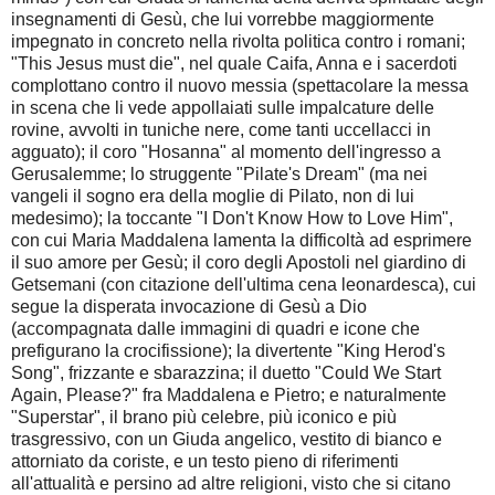
insegnamenti di Gesù, che lui vorrebbe maggiormente
impegnato in concreto nella rivolta politica contro i romani;
"This Jesus must die", nel quale Caifa, Anna e i sacerdoti
complottano contro il nuovo messia (spettacolare la messa
in scena che li vede appollaiati sulle impalcature delle
rovine, avvolti in tuniche nere, come tanti uccellacci in
agguato); il coro "Hosanna" al momento dell'ingresso a
Gerusalemme; lo struggente "Pilate's Dream" (ma nei
vangeli il sogno era della moglie di Pilato, non di lui
medesimo); la toccante "I Don't Know How to Love Him",
con cui Maria Maddalena lamenta la difficoltà ad esprimere
il suo amore per Gesù; il coro degli Apostoli nel giardino di
Getsemani (con citazione dell'ultima cena leonardesca), cui
segue la disperata invocazione di Gesù a Dio
(accompagnata dalle immagini di quadri e icone che
prefigurano la crocifissione); la divertente "King Herod's
Song", frizzante e sbarazzina; il duetto "Could We Start
Again, Please?" fra Maddalena e Pietro; e naturalmente
"Superstar", il brano più celebre, più iconico e più
trasgressivo, con un Giuda angelico, vestito di bianco e
attorniato da coriste, e un testo pieno di riferimenti
all'attualità e persino ad altre religioni, visto che si citano