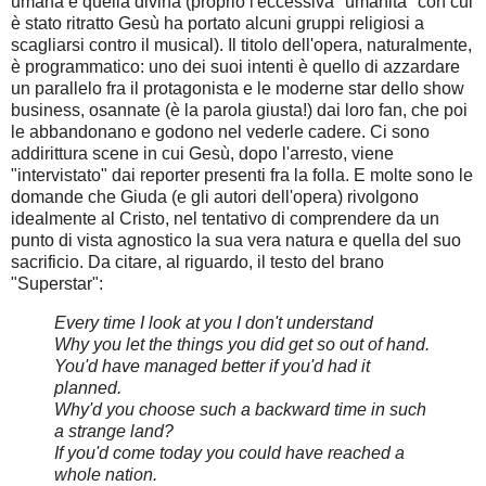
umana e quella divina (proprio l'eccessiva "umanità" con cui
è stato ritratto Gesù ha portato alcuni gruppi religiosi a
scagliarsi contro il musical). Il titolo dell'opera, naturalmente,
è programmatico: uno dei suoi intenti è quello di azzardare
un parallelo fra il protagonista e le moderne star dello show
business, osannate (è la parola giusta!) dai loro fan, che poi
le abbandonano e godono nel vederle cadere. Ci sono
addirittura scene in cui Gesù, dopo l'arresto, viene
"intervistato" dai reporter presenti fra la folla. E molte sono le
domande che Giuda (e gli autori dell'opera) rivolgono
idealmente al Cristo, nel tentativo di comprendere da un
punto di vista agnostico la sua vera natura e quella del suo
sacrificio. Da citare, al riguardo, il testo del brano
"Superstar":
Every time I look at you I don't understand
Why you let the things you did get so out of hand.
You'd have managed better if you'd had it
planned.
Why'd you choose such a backward time in such
a strange land?
If you'd come today you could have reached a
whole nation.