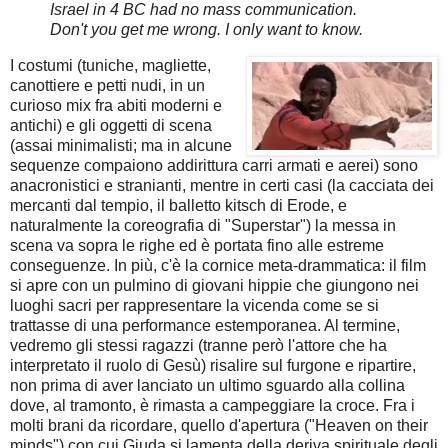
Israel in 4 BC had no mass communication.
Don't you get me wrong. I only want to know.
I costumi (tuniche, magliette,
canottiere e petti nudi, in un
curioso mix fra abiti moderni e
antichi) e gli oggetti di scena
(assai minimalisti; ma in alcune
sequenze compaiono addirittura carri armati e aerei) sono
anacronistici e stranianti, mentre in certi casi (la cacciata dei
mercanti dal tempio, il balletto kitsch di Erode, e
naturalmente la coreografia di "Superstar") la messa in
scena va sopra le righe ed è portata fino alle estreme
conseguenze. In più, c'è la cornice meta-drammatica: il film
si apre con un pulmino di giovani hippie che giungono nei
luoghi sacri per rappresentare la vicenda come se si
trattasse di una performance estemporanea. Al termine,
vedremo gli stessi ragazzi (tranne però l'attore che ha
interpretato il ruolo di Gesù) risalire sul furgone e ripartire,
non prima di aver lanciato un ultimo sguardo alla collina
dove, al tramonto, è rimasta a campeggiare la croce. Fra i
molti brani da ricordare, quello d'apertura ("Heaven on their
minds") con cui Giuda si lamenta della deriva spirituale degli