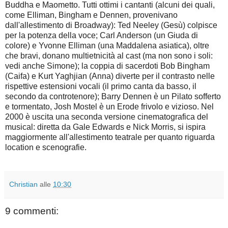
Buddha e Maometto. Tutti ottimi i cantanti (alcuni dei quali,
come Elliman, Bingham e Dennen, provenivano
dall'allestimento di Broadway): Ted Neeley (Gesù) colpisce
per la potenza della voce; Carl Anderson (un Giuda di
colore) e Yvonne Elliman (una Maddalena asiatica), oltre
che bravi, donano multietnicità al cast (ma non sono i soli:
vedi anche Simone); la coppia di sacerdoti Bob Bingham
(Caifa) e Kurt Yaghjian (Anna) diverte per il contrasto nelle
rispettive estensioni vocali (il primo canta da basso, il
secondo da controtenore); Barry Dennen è un Pilato sofferto
e tormentato, Josh Mostel è un Erode frivolo e vizioso. Nel
2000 è uscita una seconda versione cinematografica del
musical: diretta da Gale Edwards e Nick Morris, si ispira
maggiormente all'allestimento teatrale per quanto riguarda
location e scenografie.
Christian
alle
10:30
9 commenti: