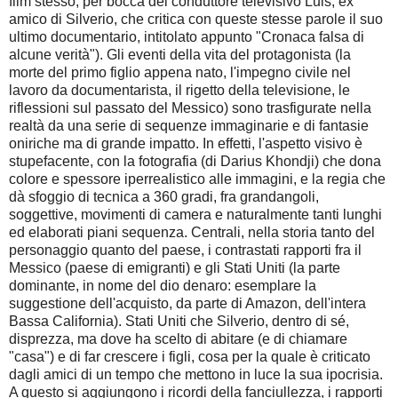
film stesso, per bocca del conduttore televisivo Luis, ex
amico di Silverio, che critica con queste stesse parole il suo
ultimo documentario, intitolato appunto "Cronaca falsa di
alcune verità"). Gli eventi della vita del protagonista (la
morte del primo figlio appena nato, l'impegno civile nel
lavoro da documentarista, il rigetto della televisione, le
riflessioni sul passato del Messico) sono trasfigurate nella
realtà da una serie di sequenze immaginarie e di fantasie
oniriche ma di grande impatto. In effetti, l'aspetto visivo è
stupefacente, con la fotografia (di Darius Khondji) che dona
colore e spessore iperrealistico alle immagini, e la regia che
dà sfoggio di tecnica a 360 gradi, fra grandangoli,
soggettive, movimenti di camera e naturalmente tanti lunghi
ed elaborati piani sequenza. Centrali, nella storia tanto del
personaggio quanto del paese, i contrastati rapporti fra il
Messico (paese di emigranti) e gli Stati Uniti (la parte
dominante, in nome del dio denaro: esemplare la
suggestione dell'acquisto, da parte di Amazon, dell'intera
Bassa California). Stati Uniti che Silverio, dentro di sé,
disprezza, ma dove ha scelto di abitare (e di chiamare
"casa") e di far crescere i figli, cosa per la quale è criticato
dagli amici di un tempo che mettono in luce la sua ipocrisia.
A questo si aggiungono i ricordi della fanciullezza, i rapporti