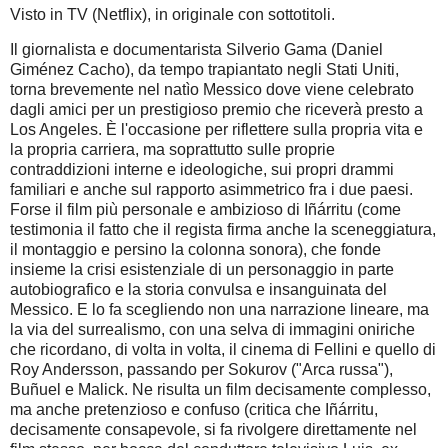
Visto in TV (Netflix), in originale con sottotitoli.
Il giornalista e documentarista Silverio Gama (Daniel
Giménez Cacho), da tempo trapiantato negli Stati Uniti,
torna brevemente nel natìo Messico dove viene celebrato
dagli amici per un prestigioso premio che riceverà presto a
Los Angeles. È l'occasione per riflettere sulla propria vita e
la propria carriera, ma soprattutto sulle proprie
contraddizioni interne e ideologiche, sui propri drammi
familiari e anche sul rapporto asimmetrico fra i due paesi.
Forse il film più personale e ambizioso di Iñárritu (come
testimonia il fatto che il regista firma anche la sceneggiatura,
il montaggio e persino la colonna sonora), che fonde
insieme la crisi esistenziale di un personaggio in parte
autobiografico e la storia convulsa e insanguinata del
Messico. E lo fa scegliendo non una narrazione lineare, ma
la via del surrealismo, con una selva di immagini oniriche
che ricordano, di volta in volta, il cinema di Fellini e quello di
Roy Andersson, passando per Sokurov ("Arca russa"),
Buñuel e Malick. Ne risulta un film decisamente complesso,
ma anche pretenzioso e confuso (critica che Iñárritu,
decisamente consapevole, si fa rivolgere direttamente nel