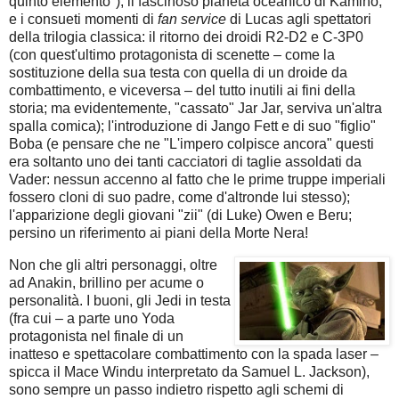
quinto elemento"); il fascinoso pianeta oceanico di Kamino;
e i consueti momenti di
fan service
di Lucas agli spettatori
della trilogia classica: il ritorno dei droidi R2-D2 e C-3P0
(con quest'ultimo protagonista di scenette – come la
sostituzione della sua testa con quella di un droide da
combattimento, e viceversa – del tutto inutili ai fini della
storia; ma evidentemente, "cassato" Jar Jar, serviva un'altra
spalla comica); l'introduzione di Jango Fett e di suo "figlio"
Boba (e pensare che ne "L'impero colpisce ancora" questi
era soltanto uno dei tanti cacciatori di taglie assoldati da
Vader: nessun accenno al fatto che le prime truppe imperiali
fossero cloni di suo padre, come d'altronde lui stesso);
l'apparizione degli giovani "zii" (di Luke) Owen e Beru;
persino un riferimento ai piani della Morte Nera!
Non che gli altri personaggi, oltre
ad Anakin, brillino per acume o
personalità. I buoni, gli Jedi in testa
(fra cui – a parte uno Yoda
protagonista nel finale di un
inatteso e spettacolare combattimento con la spada laser –
spicca il Mace Windu interpretato da Samuel L. Jackson),
sono sempre un passo indietro rispetto agli schemi di