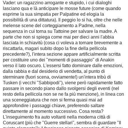
Vader: un ragazzino arrogante e stupido, i cui dialoghi
lasciano qua e là anticipare le mosse future (come quando
esprime la sua simpatia per Palpatine ed elogia la
possibilità di una dittatura). Il peggio lo si ha, oltre che nelle
melense scene del corteggiamento a Padme, nella
sequenza in cui torna su Tattoine per salvare la madre. A
parte che non si spiega come mai per dieci anni l'abbia
lasciata in schiavitù (cosa ci voleva a tornare brevemente a
riscattarla, magari subito dopo la fine della pellicola
precedente?), l'intera sezione appare artificialmente scritta
per costituire uno dei "momenti di passaggio" di Anakin
verso il lato oscuro. L'essersi fatto dominare dalle emozioni,
dalla rabbia e dal desiderio di vendetta, al punto di
sterminare (fuori scena, ovviamente!) un'intera tribù di
Tusken (i vecchi "Sabbipodi"), viene però rapidamente fatto
passare in secondo piano dallo svolgersi degli eventi (nel
resto della pellicola non se ne fa più menzione), in linea con
una sceneggiatura che non si ferma quasi mai ad
approfondire i passaggi chiave, preferendo saltare
direttamente al momento successivo. Cosa resta?
L'inseguimento fra auto voltanti nella moderna città di
Coruscant (più che "Guerre stellari", sembra di guardare "Il