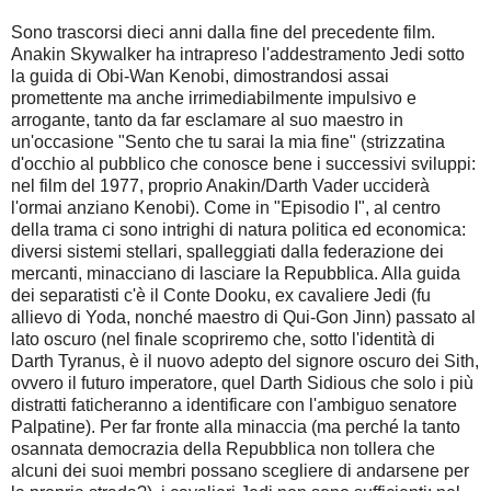
Sono trascorsi dieci anni dalla fine del precedente film.
Anakin Skywalker ha intrapreso l'addestramento Jedi sotto
la guida di Obi-Wan Kenobi, dimostrandosi assai
promettente ma anche irrimediabilmente impulsivo e
arrogante, tanto da far esclamare al suo maestro in
un'occasione "Sento che tu sarai la mia fine" (strizzatina
d'occhio al pubblico che conosce bene i successivi sviluppi:
nel film del 1977, proprio Anakin/Darth Vader ucciderà
l'ormai anziano Kenobi). Come in "Episodio I", al centro
della trama ci sono intrighi di natura politica ed economica:
diversi sistemi stellari, spalleggiati dalla federazione dei
mercanti, minacciano di lasciare la Repubblica. Alla guida
dei separatisti c'è il Conte Dooku, ex cavaliere Jedi (fu
allievo di Yoda, nonché maestro di Qui-Gon Jinn) passato al
lato oscuro (nel finale scopriremo che, sotto l'identità di
Darth Tyranus, è il nuovo adepto del signore oscuro dei Sith,
ovvero il futuro imperatore, quel Darth Sidious che solo i più
distratti faticheranno a identificare con l'ambiguo senatore
Palpatine). Per far fronte alla minaccia (ma perché la tanto
osannata democrazia della Repubblica non tollera che
alcuni dei suoi membri possano scegliere di andarsene per