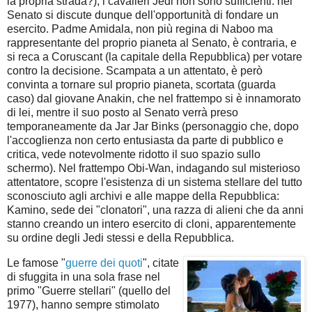
la propria strada?), i cavalieri Jedi non sono sufficienti: nel
Senato si discute dunque dell'opportunità di fondare un
esercito. Padme Amidala, non più regina di Naboo ma
rappresentante del proprio pianeta al Senato, è contraria, e
si reca a Coruscant (la capitale della Repubblica) per votare
contro la decisione. Scampata a un attentato, è però
convinta a tornare sul proprio pianeta, scortata (guarda
caso) dal giovane Anakin, che nel frattempo si è innamorato
di lei, mentre il suo posto al Senato verrà preso
temporaneamente da Jar Jar Binks (personaggio che, dopo
l'accoglienza non certo entusiasta da parte di pubblico e
critica, vede notevolmente ridotto il suo spazio sullo
schermo). Nel frattempo Obi-Wan, indagando sul misterioso
attentatore, scopre l'esistenza di un sistema stellare del tutto
sconosciuto agli archivi e alle mappe della Repubblica:
Kamino, sede dei "clonatori", una razza di alieni che da anni
stanno creando un intero esercito di cloni, apparentemente
su ordine degli Jedi stessi e della Repubblica.
Le famose "
guerre dei quoti
", citate
di sfuggita in una sola frase nel
primo "Guerre stellari" (quello del
1977), hanno sempre stimolato