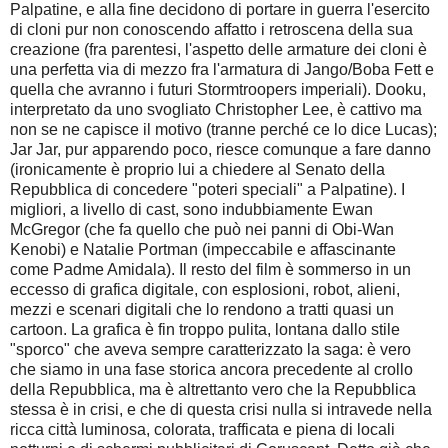
Palpatine, e alla fine decidono di portare in guerra l'esercito
di cloni pur non conoscendo affatto i retroscena della sua
creazione (fra parentesi, l'aspetto delle armature dei cloni è
una perfetta via di mezzo fra l'armatura di Jango/Boba Fett e
quella che avranno i futuri Stormtroopers imperiali). Dooku,
interpretato da uno svogliato Christopher Lee, è cattivo ma
non se ne capisce il motivo (tranne perché ce lo dice Lucas);
Jar Jar, pur apparendo poco, riesce comunque a fare danno
(ironicamente è proprio lui a chiedere al Senato della
Repubblica di concedere "poteri speciali" a Palpatine). I
migliori, a livello di cast, sono indubbiamente Ewan
McGregor (che fa quello che può nei panni di Obi-Wan
Kenobi) e Natalie Portman (impeccabile e affascinante
come Padme Amidala). Il resto del film è sommerso in un
eccesso di grafica digitale, con esplosioni, robot, alieni,
mezzi e scenari digitali che lo rendono a tratti quasi un
cartoon. La grafica è fin troppo pulita, lontana dallo stile
"sporco" che aveva sempre caratterizzato la saga: è vero
che siamo in una fase storica ancora precedente al crollo
della Repubblica, ma è altrettanto vero che la Repubblica
stessa è in crisi, e che di questa crisi nulla si intravede nella
ricca città luminosa, colorata, trafficata e piena di locali