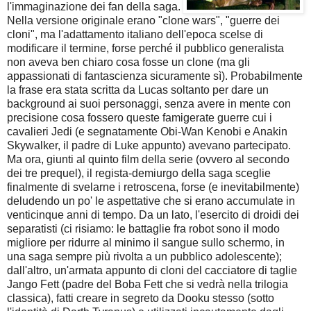
l'immaginazione dei fan della saga.
Nella versione originale erano "clone wars", "guerre dei
cloni", ma l'adattamento italiano dell'epoca scelse di
modificare il termine, forse perché il pubblico generalista
non aveva ben chiaro cosa fosse un clone (ma gli
appassionati di fantascienza sicuramente sì). Probabilmente
la frase era stata scritta da Lucas soltanto per dare un
background ai suoi personaggi, senza avere in mente con
precisione cosa fossero queste famigerate guerre cui i
cavalieri Jedi (e segnatamente Obi-Wan Kenobi e Anakin
Skywalker, il padre di Luke appunto) avevano partecipato.
Ma ora, giunti al quinto film della serie (ovvero al secondo
dei tre prequel), il regista-demiurgo della saga sceglie
finalmente di svelarne i retroscena, forse (e inevitabilmente)
deludendo un po' le aspettative che si erano accumulate in
venticinque anni di tempo. Da un lato, l'esercito di droidi dei
separatisti (ci risiamo: le battaglie fra robot sono il modo
migliore per ridurre al minimo il sangue sullo schermo, in
una saga sempre più rivolta a un pubblico adolescente);
dall'altro, un'armata appunto di cloni del cacciatore di taglie
Jango Fett (padre del Boba Fett che si vedrà nella trilogia
classica), fatti creare in segreto da Dooku stesso (sotto