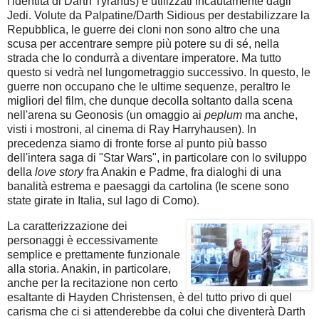
l'identità di Darth Tyranus) e utilizzati incautamente dagli
Jedi. Volute da Palpatine/Darth Sidious per destabilizzare la
Repubblica, le guerre dei cloni non sono altro che una
scusa per accentrare sempre più potere su di sé, nella
strada che lo condurrà a diventare imperatore. Ma tutto
questo si vedrà nel lungometraggio successivo. In questo, le
guerre non occupano che le ultime sequenze, peraltro le
migliori del film, che dunque decolla soltanto dalla scena
nell'arena su Geonosis (un omaggio ai
peplum
ma anche,
visti i mostroni, al cinema di Ray Harryhausen). In
precedenza siamo di fronte forse al punto più basso
dell'intera saga di "Star Wars", in particolare con lo sviluppo
della
love story
fra Anakin e Padme, fra dialoghi di una
banalità estrema e paesaggi da cartolina (le scene sono
state girate in Italia, sul lago di Como).
La caratterizzazione dei
personaggi è eccessivamente
semplice e prettamente funzionale
alla storia. Anakin, in particolare,
anche per la recitazione non certo
esaltante di Hayden Christensen, è del tutto privo di quel
carisma che ci si attenderebbe da colui che diventerà Darth