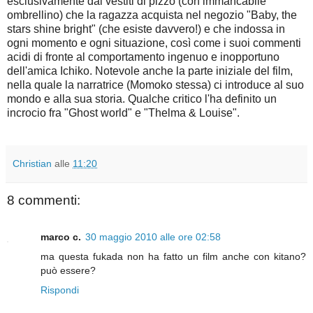
esclusivamente dai vestiti di pizzo (con immancabile
ombrellino) che la ragazza acquista nel negozio "Baby, the
stars shine bright" (che esiste davvero!) e che indossa in
ogni momento e ogni situazione, così come i suoi commenti
acidi di fronte al comportamento ingenuo e inopportuno
dell'amica Ichiko. Notevole anche la parte iniziale del film,
nella quale la narratrice (Momoko stessa) ci introduce al suo
mondo e alla sua storia. Qualche critico l'ha definito un
incrocio fra "Ghost world" e "Thelma & Louise".
Christian
alle
11:20
8 commenti:
marco c.
30 maggio 2010 alle ore 02:58
ma questa fukada non ha fatto un film anche con kitano?
può essere?
Rispondi