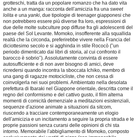
grotteschi, tratta da un popolare romanzo che ha dato vita
anche a un manga: racconta dell'amicizia fra una
sweet
lolita
e una
yanki
, due tipologie di teenager giapponesi che
non potrebbero essere più diverse fra loro, espressioni di
due delle molte subculture pop diffuse fra gli adolescenti del
paese del Sol Levante. Momoko, insofferente alla squallida
realtà che la circonda, preferirebbe vivere nella Francia del
diciottesimo secolo e si agghinda in stile Rococò ("un
periodo dimenticato dai libri di storia, al cui confronto il
barocco è sobrio"). Assolutamente convinta di essere
autosufficiente e di non aver bisogno di amici, deve
ricredersi quando incontra la sboccata Ichiko, membro di
una gang di ragazze motocicliste, che non cessa di
coinvolgerla nei suoi problemi. Ambientato nella desolata
prefettura di Ibaraki nel Giappone orientale, descritta come il
regno del conformismo e del cattivo gusto, il film alterna
momenti di comicità demenziale a meditazioni esistenziali,
sequenze d'azione animate a situazioni da sitcom,
riuscendo a tracciare contemporaneamente un elogio
dell'amicizia e un incitamento a seguire la propria strada e le
proprie passioni senza curarsi delle opinioni di chi sta
intorno. Memorabile l'abbigliamento di Momoko, composto