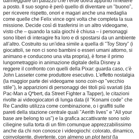
danneggiare un palazzo che l'eroe dovrà appunto rimettere
a posto. Il suo sogno è però quello di diventare un "buono",
per ricevere rispetto, onori e magari anche una medaglia
come quelle che Felix vince ogni volta che completa la sua
missione. Decide così di trasferirsi in un altro videogame,
visto che – quando la sala giochi è chiusa – i personaggi
sono liberi di interagire fra loro e di spostarsi da un ambiente
all'altro. Costruito su un'idea simile a quella di "Toy Story" (i
giocattoli, se non ci sono bambini o esseri umani attorno, si
animano e conducono una vita propria), è forse il primo
lungometraggio in animazione digitale della Disney a
reggere il confronto con quelli della Pixar: guarda caso, c'è
John Lasseter come produttore esecutivo. L'effetto nostalgia
(la maggior parte dei videogame sono
coin-op
"vecchio
stile"), le apparizioni di personaggi dei titoli più svariati (da
Pac-Man a Q*bert, da Street Fighter a Tapper), le citazioni
rivolte ai videogiocatori di lunga data (il "Konami code" che
Re Candito utilizza come combinazione, o i graffiti sulle
pareti della stazione centrale quali "Aerith lives" e "All your
base are belong to us") e la grafica accattivante sono solo
ciliegine sulla torta di un film comunque apprezzabilissimo
anche da chi non conosce i videogiochi: colorato, dinamico,
coinvolgente, divertente, con almeno un
plot twist
(la