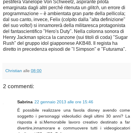
pestifera Vanelope Von Schweetz, aspirante pilota
emarginata dagli altri perché ritenuta un
glitch
, un errore di
programmazione – è ambientata gran parte della pellicola;
dal suo canto, invece, Felix (colpito dalla "alta definizione"
del suo volto!) si innamorerà della militaresca protagonista
del fantascientifico "Hero's Duty". Nella colonna sonora di
Henry Jackman spicca la canzone (sui titoli di coda) "Sugar
Rush" del gruppo idol giapponese AKB48. Il regista ha
diretto in precedenza episodi de "I Simpson" e "Futurama".
Christian
alle
08:00
2 commenti:
Sabrina
22 gennaio 2013 alle ore 15:46
É possibile realizzare una favola disney avendo come
soggetto i personaggi videoludici degli ultimi 30 anni? La
risposta è si.Memorabile lavoro creativo destinato a far
divertire,innamorare e commuovere tutti i videogiocatori