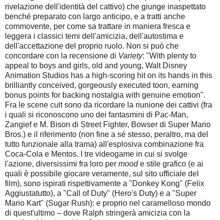
rivelazione dell'identità del cattivo) che giunge inaspettato
benché preparato con largo anticipo, e a tratti anche
commovente, per come sa trattare in maniera fresca e
leggera i classici temi dell'amicizia, dell'autostima e
dell'accettazione del proprio ruolo. Non si può che
concordare con la recensione di
Variety
: "With plenty to
appeal to boys and girls, old and young, Walt Disney
Animation Studios has a high-scoring hit on its hands in this
brilliantly conceived, gorgeously executed toon, earning
bonus points for backing nostalgia with genuine emotion".
Fra le scene cult sono da ricordare la riunione dei cattivi (fra
i quali si riconoscono uno dei fantasmini di Pac-Man,
Zangief e M. Bison di Street Fighter, Bowser di Super Mario
Bros.) e il riferimento (non fine a sé stesso, peraltro, ma del
tutto funzionale alla trama) all'esplosiva combinazione fra
Coca-Cola e Mentos. I tre videogame in cui si svolge
l'azione, diversissimi fra loro per
mood
e stile grafico (e ai
quali è possibile giocare veramente, sul sito ufficiale del
film), sono ispirati rispettivamente a "Donkey Kong" (Felix
Aggiustatutto), a "Call of Duty" (Hero's Duty) e a "Super
Mario Kart" (Sugar Rush): e proprio nel caramelloso mondo
di quest'ultimo – dove Ralph stringerà amicizia con la