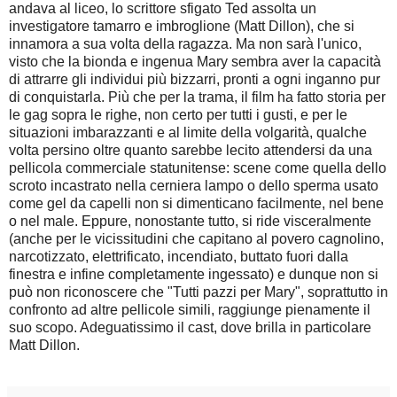
andava al liceo, lo scrittore sfigato Ted assolta un
investigatore tamarro e imbroglione (Matt Dillon), che si
innamora a sua volta della ragazza. Ma non sarà l'unico,
visto che la bionda e ingenua Mary sembra aver la capacità
di attrarre gli individui più bizzarri, pronti a ogni inganno pur
di conquistarla. Più che per la trama, il film ha fatto storia per
le gag sopra le righe, non certo per tutti i gusti, e per le
situazioni imbarazzanti e al limite della volgarità, qualche
volta persino oltre quanto sarebbe lecito attendersi da una
pellicola commerciale statunitense: scene come quella dello
scroto incastrato nella cerniera lampo o dello sperma usato
come gel da capelli non si dimenticano facilmente, nel bene
o nel male. Eppure, nonostante tutto, si ride visceralmente
(anche per le vicissitudini che capitano al povero cagnolino,
narcotizzato, elettrificato, incendiato, buttato fuori dalla
finestra e infine completamente ingessato) e dunque non si
può non riconoscere che "Tutti pazzi per Mary", soprattutto in
confronto ad altre pellicole simili, raggiunge pienamente il
suo scopo. Adeguatissimo il cast, dove brilla in particolare
Matt Dillon.